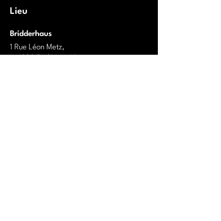
Lieu
Bridderhaus
1 Rue Léon Metz,
L-4238 Esch-sur-Alzette
Luxembourg
Ouvrir Google Maps
Partenaires