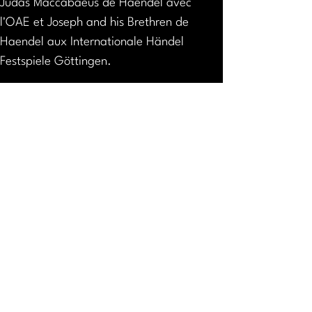
Judas Maccabaeus de Haendel avec 
l'OAE et Joseph and his Brethren de 
Haendel aux Internationale Händel 
Festspiele Göttingen.
La discographie substantielle de Mead 
comprend les sorties les plus récentes; 
Purcell Songs and Dances avec Les 
Musiciens de Saint-Julien sur Alpha et le 
Stabat Mater de Pergolesi et Cantates de 
Bach avec La Nuova Musica sur 
Harmonia Mundi.
Mead a étudié la musique en tant que « 
choral scholar » au King's College de 
Cambridge, avant de poursuivre ses 