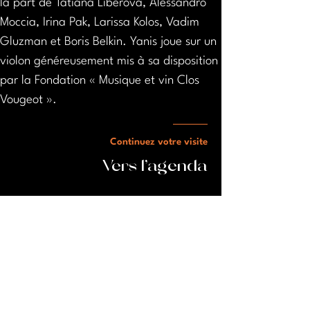
la part de Tatiana Liberova, Alessandro 
Moccia, Irina Pak, Larissa Kolos, Vadim 
Gluzman et Boris Belkin. Yanis joue sur un 
violon généreusement mis à sa disposition 
par la Fondation « Musique et vin Clos 
Vougeot ».
Continuez votre visite
Vers l'agenda
Lieu