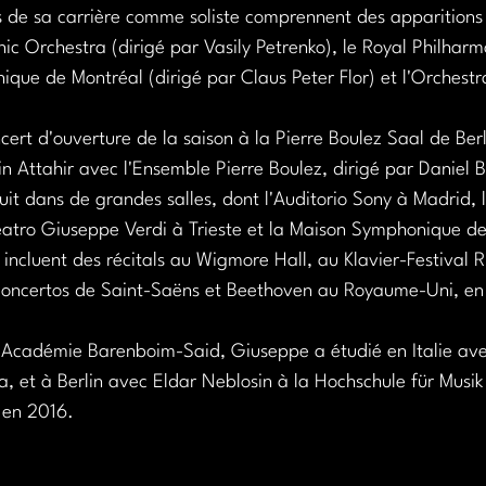
de sa carrière comme soliste comprennent des apparitions 
ic Orchestra (dirigé par Vasily Petrenko), le Royal Philharm
que de Montréal (dirigé par Claus Peter Flor) et l'Orchestra
cert d'ouverture de la saison à la Pierre Boulez Saal de Berli
n Attahir avec l'Ensemble Pierre Boulez, dirigé par Daniel 
it dans de grandes salles, dont l'Auditorio Sony à Madrid, 
 Teatro Giuseppe Verdi à Trieste et la Maison Symphonique d
ncluent des récitals au Wigmore Hall, au Klavier-Festival Ru
concertos de Saint-Saëns et Beethoven au Royaume-Uni, en I
l'Académie Barenboim-Said, Giuseppe a étudié en Italie av
, et à Berlin avec Eldar Neblosin à la Hochschule für Musik 
 en 2016.