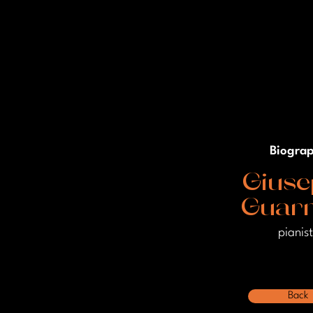
Biogra
Giuse
Guarr
pianis
Back