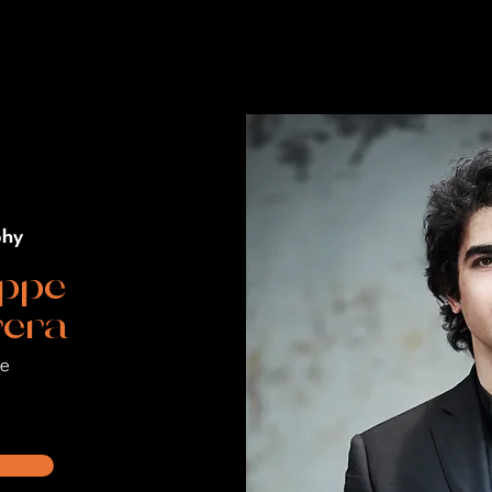
phy
ppe
era
te