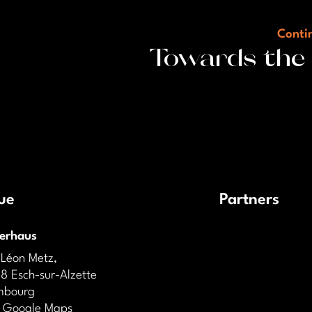
Contin
Towards the
ue
Partners
derhaus
 Léon Metz,
8 Esch-sur-Alzette
mbourg
 Google Maps