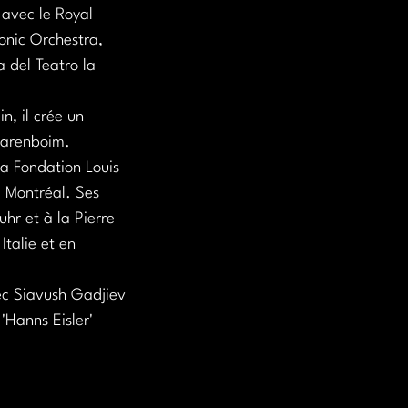
avec le Royal 
onic Orchestra, 
 del Teatro la 
n, il crée un 
Barenboim. 
la Fondation Louis 
e Montréal. Ses 
hr et à la Pierre 
talie et en 
ec Siavush Gadjiev 
'Hanns Eisler' 