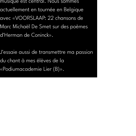
musique est central. Nous sommes 
actuellement en tournée en Belgique 
avec «VOORSLAAP: 22 chansons de 
Marc Michaël De Smet sur des poèmes 
d'Herman de Coninck».
J'essaie aussi de transmettre ma passion 
du chant à mes élèves de la 
«Podiumacademie Lier (B)».
www.madybonert.be
Continuez votre visite
Towards the agenda