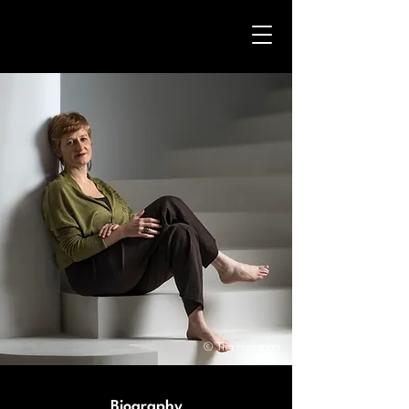
© Tim Heirman
Biography