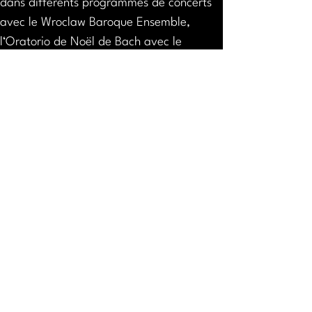
dans différents programmes de concerts 
avec le Wroclaw Baroque Ensemble, 
l‘Oratorio de Noël de Bach avec le 
Concerto Copenhagen sous la direction 
de Lars Ulrik Mortensen et la Mattäus-
Passion au Kammermusiksaal à Berlin. 
Tomas partira également en tournée avec 
une nouvelle production d‘Alcina de 
Haendel avec le Collegium 1704 sous la 
direction de Václav Luks (Brno, Versailles 
et Caen).
Ses nombreux enregistrements incluent 
des raretés telles que la Missa Votiva et 
les Lamentationes Jeremiae Profetae du 
grand maître bohémien Jan Dismas 