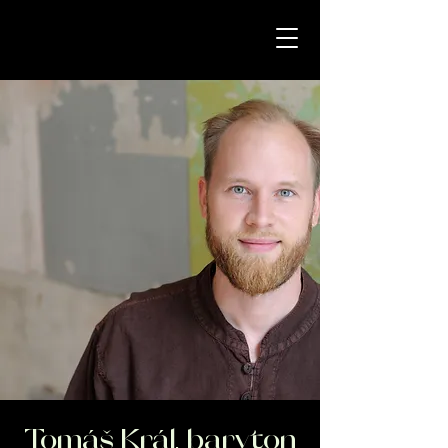
Tomáš Král, baryton