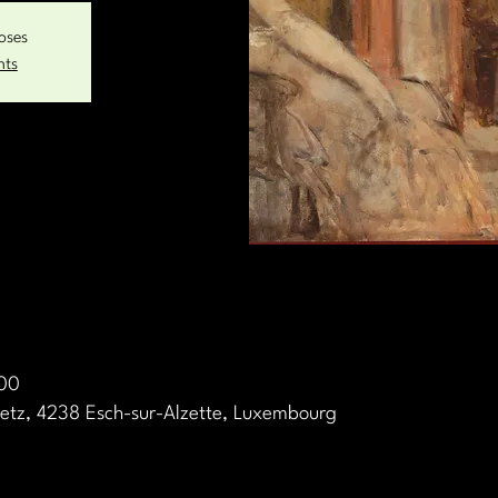
loses
nts
:00
Metz, 4238 Esch-sur-Alzette, Luxembourg