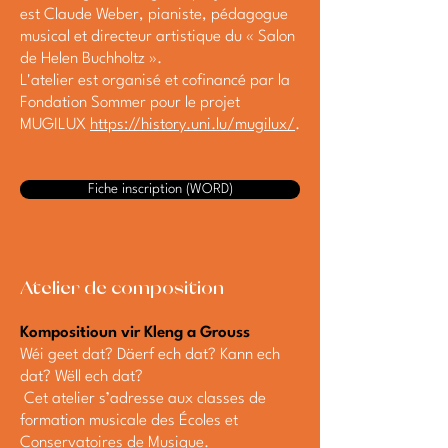
est Claude Weber, pianiste, pédagogue
musical et directeur artistique du « Salon
de Helen Buchholtz ».
L'atelier est organisé et cofinancé par la
Fondation Sommer pour le projet
MUGILUX
https://history.uni.lu/mugilux/
.
Fiche inscription (WORD)
Atelier de composition
Kompositioun vir Kleng a Grouss
Wéi geet dat? Däerf ech dat? Kann ech
dat? Wëll ech dat?
Cet atelier s’adresse aux classes de
formation musicale des Écoles et
Conservatoires de Musique.